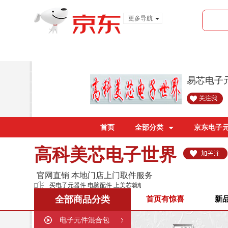
更多导航
服装城
食品
金融
易芯电子
关注我
首页
全部分类
京东电子
高科美芯电子世界
官网直销 本地门店上门取件服务
买电子元器件 电脑配件 上美芯就够了！
全部商品分类
首页有惊喜
新
电子元件混合包
购买须知