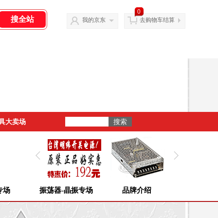
0
我的京东
去购物车结算
具大卖场
专场
振荡器-晶振专场
品牌介绍