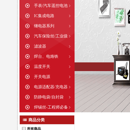
手表/汽车遥控电池
IC集成电路
继电器系列
汽车保险丝/工业级
滤波器
焊台、电烙铁
温度开关
开关电源
电源适配器/充电器
防静电袋/自封袋
焊锡丝-工程师必备
商品分类
所有商品