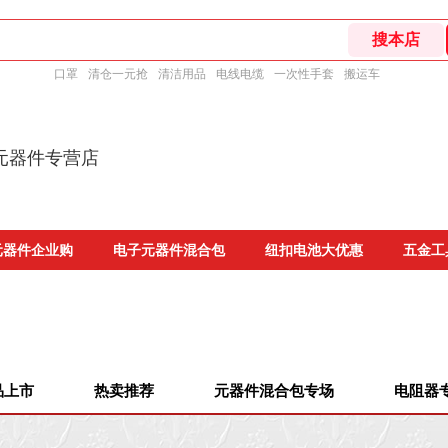
口罩
清仓一元抢
清洁用品
电线电缆
一次性手套
搬运车
元器件专营店
元器件企业购
电子元器件混合包
纽扣电池大优惠
五金工
品上市
热卖推荐
元器件混合包专场
电阻器