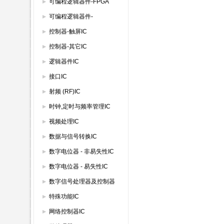
IC
可编程逻辑器件-FPGA
可编程逻辑器件-
GAL/PAL/SPLD
控制器-触屏IC
控制器-其它IC
逻辑器件IC
接口IC
射频 (RF)IC
时钟,定时与频率管理IC
视频处理IC
数据与信号转换IC
数字电位器 - 非易失性IC
数字电位器 - 易失性IC
数字信号处理器及控制器
特殊功能IC
网络控制器IC