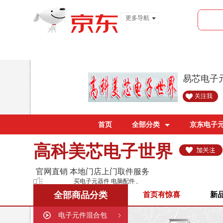
更多导航
服装城
食品
金融
易芯电子
关注我
首页
全部分类
京东电子
高科美芯电子世界
官网直销 本地门店上门取件服务
买电子元器件 电脑配件 上美芯就够了！
全部商品分类
首页有惊喜
新
电子元件混合包
购买须知