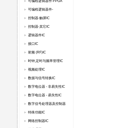
IC
可编程逻辑器件-FPGA
可编程逻辑器件-
GAL/PAL/SPLD
控制器-触屏IC
控制器-其它IC
逻辑器件IC
接口IC
射频 (RF)IC
时钟,定时与频率管理IC
视频处理IC
数据与信号转换IC
数字电位器 - 非易失性IC
数字电位器 - 易失性IC
数字信号处理器及控制器
特殊功能IC
网络控制器IC