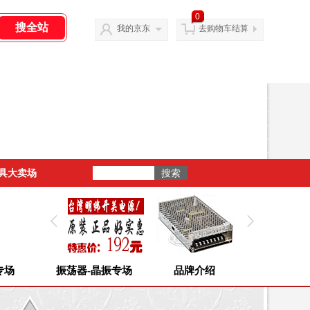
0
我的京东
去购物车结算
具大卖场
专场
振荡器-晶振专场
品牌介绍