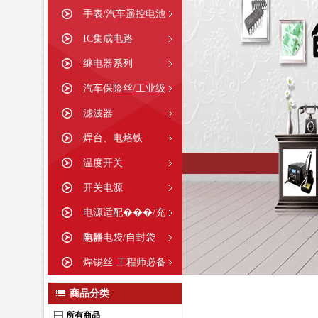
手表/汽车遥控电池
IC集成电路
继电器系列
汽车保险丝/工业级
滤波器
焊台、电烙铁
温度开关
开关电源
电源适配���/充
电器
防静电袋/自封袋
焊锡丝-工程师必备
商品分类
所有商品