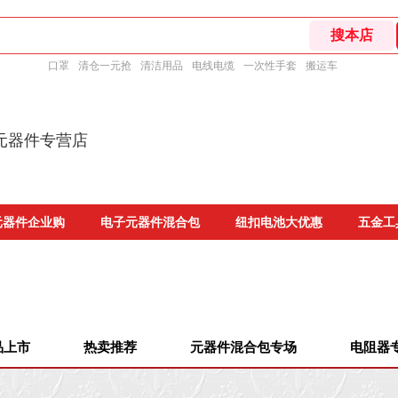
口罩
清仓一元抢
清洁用品
电线电缆
一次性手套
搬运车
元器件专营店
元器件企业购
电子元器件混合包
纽扣电池大优惠
五金工
品上市
热卖推荐
元器件混合包专场
电阻器