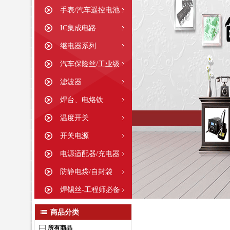
手表/汽车遥控电池
IC集成电路
继电器系列
汽车保险丝/工业级
滤波器
焊台、电烙铁
温度开关
开关电源
电源适配器/充电器
防静电袋/自封袋
焊锡丝-工程师必备
商品分类
所有商品