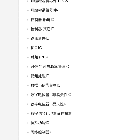
IC
可编程逻辑器件-FPGA
可编程逻辑器件-
GAL/PAL/SPLD
控制器-触屏IC
控制器-其它IC
逻辑器件IC
接口IC
射频 (RF)IC
时钟,定时与频率管理IC
视频处理IC
数据与信号转换IC
数字电位器 - 非易失性IC
数字电位器 - 易失性IC
数字信号处理器及控制器
特殊功能IC
网络控制器IC