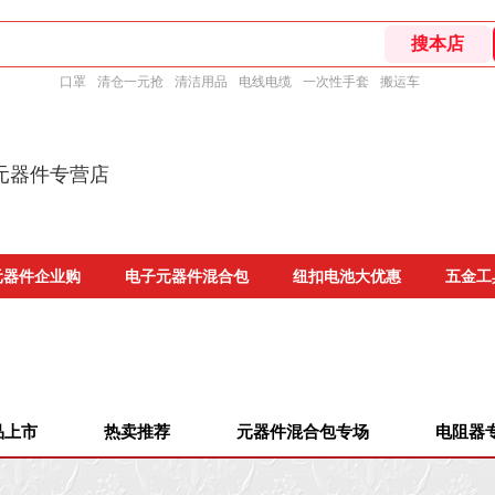
口罩
清仓一元抢
清洁用品
电线电缆
一次性手套
搬运车
元器件专营店
元器件企业购
电子元器件混合包
纽扣电池大优惠
五金工
品上市
热卖推荐
元器件混合包专场
电阻器