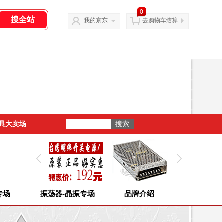
0
我的京东
去购物车结算
具大卖场
专场
振荡器-晶振专场
品牌介绍