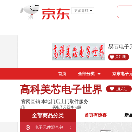
更多导航
服装城
食品
金融
易芯电子
关注我
首页
全部分类
京东电子
高科美芯电子世界
官网直销 本地门店上门取件服务
买电子元器件 电脑配件 上美芯就够了！
全部商品分类
首页有惊喜
新
电子元件混合包
购买须知